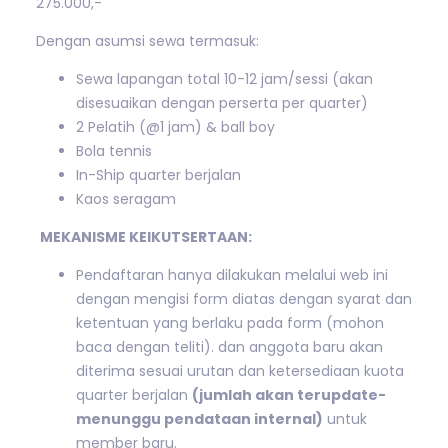
275.000,-
Dengan asumsi sewa termasuk:
Sewa lapangan total 10-12 jam/sessi (akan
disesuaikan dengan perserta per quarter)
2 Pelatih (@1 jam) & ball boy
Bola tennis
In-Ship quarter berjalan
Kaos seragam
MEKANISME KEIKUTSERTAAN:
Pendaftaran hanya dilakukan melalui web ini
dengan mengisi form diatas dengan syarat dan
ketentuan yang berlaku pada form (mohon
baca dengan teliti). dan anggota baru akan
diterima sesuai urutan dan ketersediaan kuota
quarter berjalan
(jumlah akan terupdate-
menunggu pendataan internal)
untuk
member baru.