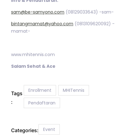
Info & Pendaftaran:
sam@be-samyono.com
(08129033643) -sam-
bintangmamat@yahoo.com
(0813109620092) -
mamat-
www.mhitennis.com
Salam Sehat & Ace
Enrollment
MHITennis
Tags
:
Pendaftaran
Event
Categories: