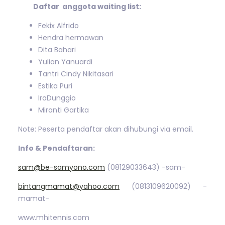
Daftar anggota waiting list:
Fekix Alfrido
Hendra hermawan
Dita Bahari
Yulian Yanuardi
Tantri Cindy Nikitasari
Estika Puri
IraDunggio
Miranti Gartika
Note: Peserta pendaftar akan dihubungi via email.
Info & Pendaftaran:
sam@be-samyono.com
(08129033643) -sam-
bintangmamat@yahoo.com
(0813109620092) -
mamat-
www.mhitennis.com